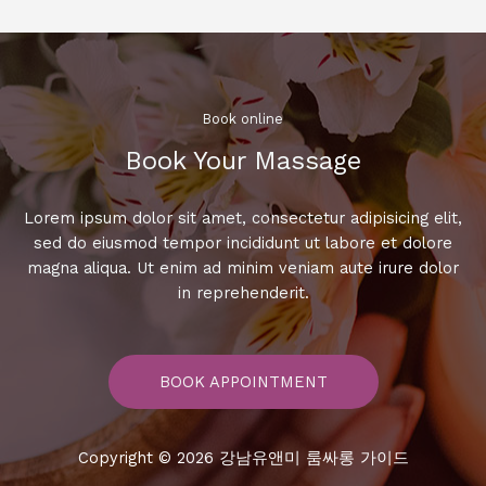
츠
룸
의
매
력,
Book online​
당
Book Your Massage​
신
이
알
Lorem ipsum dolor sit amet, consectetur adipisicing elit,
아
sed do eiusmod tempor incididunt ut labore et dolore
야
magna aliqua. Ut enim ad minim veniam aute irure dolor
할
in reprehenderit.
5
가
지!
BOOK APPOINTMENT
Copyright © 2026 강남유앤미 룸싸롱 가이드