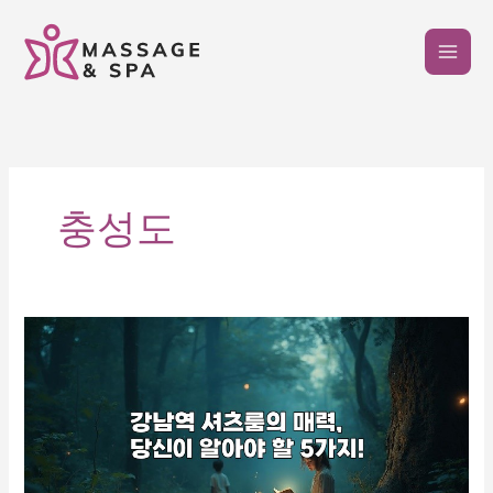
콘
텐
츠
로
건
너
뛰
기
충성도