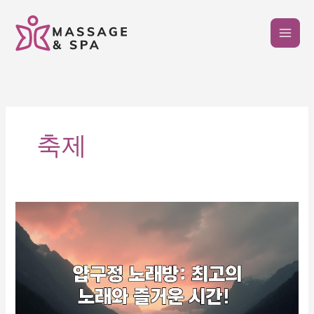
콘
텐
츠
로
건
너
뛰
기
축제