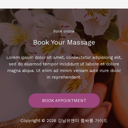
래
방:
최
고
의
Book online​
노
Book Your Massage​
래
와
즐
Lorem ipsum dolor sit amet, consectetur adipisicing elit,
거
sed do eiusmod tempor incididunt ut labore et dolore
운
magna aliqua. Ut enim ad minim veniam aute irure dolor
시
in reprehenderit.
간!
BOOK APPOINTMENT
Copyright © 2026 강남유앤미 룸싸롱 가이드