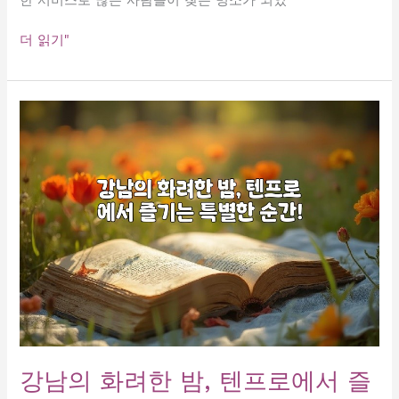
역
더 읽기"
삼
가
라
오
케
요
금
안
내:
최
저
가
로
즐
기
는
강남의 화려한 밤, 텐프로에서 즐
노