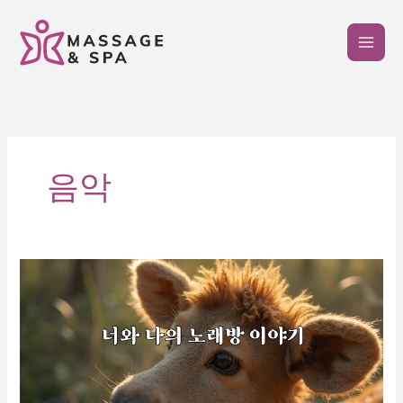
콘
텐
츠
로
건
너
뛰
기
음악