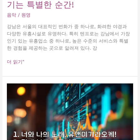
기는 특별한 순간!
래
방
음악
/
원영
강남은 서울의 대표적인 번화가 중 하나로, 화려한 야경과
다양한 유흥시설로 유명하다. 특히 텐프로는 강남에서 가장
인기 있는 유흥업소 중 하나로, 높은 수준의 서비스와 특별
한 경험을 제공하는 곳으로 알려져 있다. 강
강
더 읽기"
남
의
화
려
한
밤,
텐
프
로
에