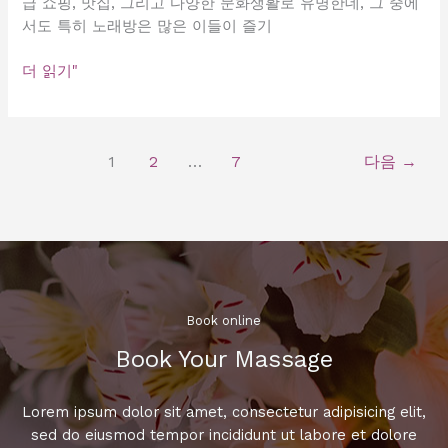
급 쇼핑, 맛집, 그리고 다양한 문화생활로 유명한데, 그 중에
서도 특히 노래방은 많은 이들이 즐기
강
더 읽기"
남
최
고
1
2
…
7
다음
→
의
노
래
방,
숨
겨
진
Book online​
핫
플
Book Your Massage​
레
이
Lorem ipsum dolor sit amet, consectetur adipisicing elit,
스
sed do eiusmod tempor incididunt ut labore et dolore
공