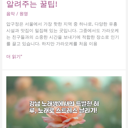
알려주는 꿀팁!
르
는
음악
/
원영
즐
거
압구정은 서울에서 가장 핫한 지역 중 하나로, 다양한 유흥
움,
시설과 맛집이 밀집해 있는 곳입니다. 그중에서도 가라오케
유
는 친구들과의 소중한 시간을 보내기에 적합한 장소로 인기
앤
를 끌고 있습니다. 하지만 가라오케를 처음 이용
미
가
압
더 읽기"
라
구
오
정
케!
가
3.
라
당
오
신
케
과
가
나
격,
의
여
목
기
소