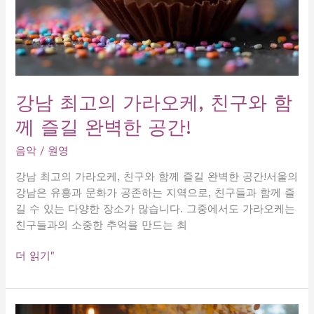
리
스
트
공
개!
강남 최고의 가라오케, 친구와 함
께 즐길 완벽한 공간!
음악
/
원영
강남 최고의 가라오케, 친구와 함께 즐길 완벽한 공간!서울의
강남은 유흥과 문화가 공존하는 지역으로, 친구들과 함께 즐
길 수 있는 다양한 장소가 많습니다. 그중에서도 가라오케는
친구들과의 소중한 추억을 만드는 최
강
더 읽기"
남
최
고