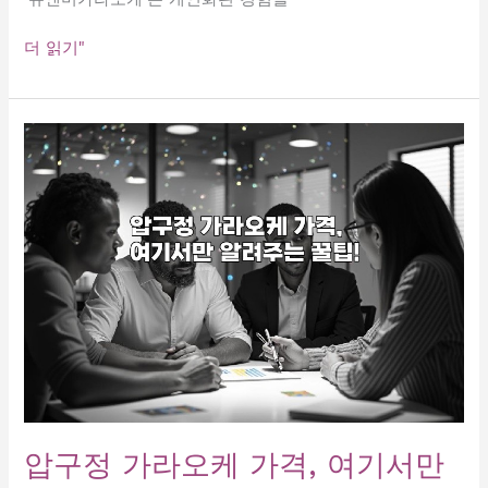
1.
더 읽기"
너
와
나
의
노
래,
유
앤
미
가
라
오
케!
2.
함
께
압구정 가라오케 가격, 여기서만
부