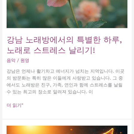
서
리,
만
유
알
앤
려
미
주
가
는
강남 노래방에서의 특별한 하루,
라
꿀
오
노래로 스트레스 날리기!
팁!
케
음악
/
원영
4.
유
강남은 언제나 활기차고 에너지가 넘치는 지역입니다. 이곳
앤
의 밤문화는 특히 많은 이들에게 사랑받고 있습니다. 그 중
미
에서도 노래방은 친구, 가족, 연인과 함께 스트레스를 날릴
가
수 있는 최고의 장소로 알려져 있습니다. 이
라
오
강
더 읽기"
케:
남
우
노
리
래
만
방