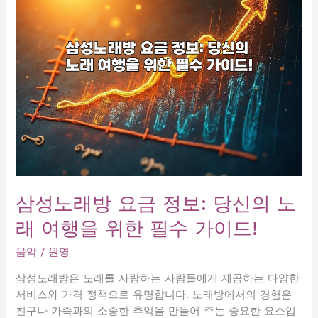
의
에
음
서
악
의
파
특
티!
별
5.
한
추
하
억
루,
을
노
부
래
르
로
는
스
삼성노래방 요금 정보: 당신의 노
유
트
앤
래 여행을 위한 필수 가이드!
레
미
스
가
음악
/
원영
날
라
리
삼성노래방은 노래를 사랑하는 사람들에게 제공하는 다양한
오
기!
서비스와 가격 정책으로 유명합니다. 노래방에서의 경험은
케!
친구나 가족과의 소중한 추억을 만들어 주는 중요한 요소입