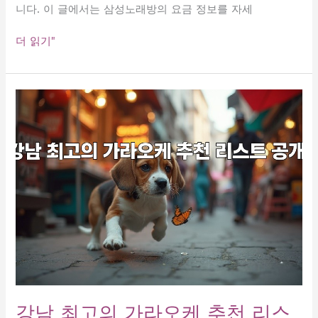
니다. 이 글에서는 삼성노래방의 요금 정보를 자세
삼
더 읽기"
성
노
래
방
요
금
정
보:
당
신
의
노
래
여
행
을
강남 최고의 가라오케 추천 리스
위