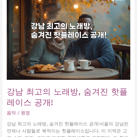
의
가
라
오
케,
친
구
와
함
께
즐
길
완
강남 최고의 노래방, 숨겨진 핫플
벽
레이스 공개!
한
공
음악
/
원영
간!
강남 최고의 노래방, 숨겨진 핫플레이스 공개!서울의 강남은
언제나 사람들로 북적이는 핫플레이스입니다. 이 지역은 고