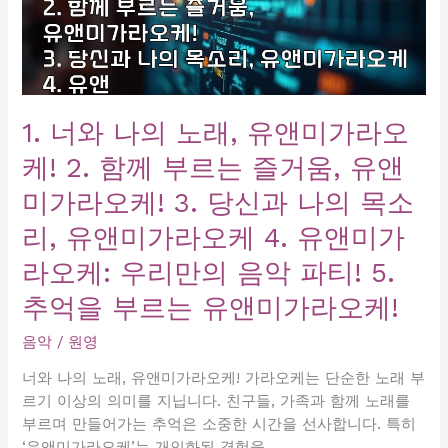
서
즐
기
는
특
별
1. 너와 나의 노래, 유앤미가라오
한
케! 2. 함께 부르는 즐거움, 유앤
순
간!
미가라오케! 3. 당신과 나의 목소
리, 유앤미가라오케 4. 유앤미가
라오케: 우리만의 음악 파티! 5.
추억을 부르는 유앤미가라오케!
음악
/
원영
너와 나의 노래, 유앤미가라오케! 가라오케는 단순한 노래 부
르기 이상의 의미를 지닙니다. 친구들, 가족과 함께 노래를
부르며 만들어가는 추억은 소중한 시간을 선사합니다. 특히
‘유앤미가라오케’는 개인화된 경험을