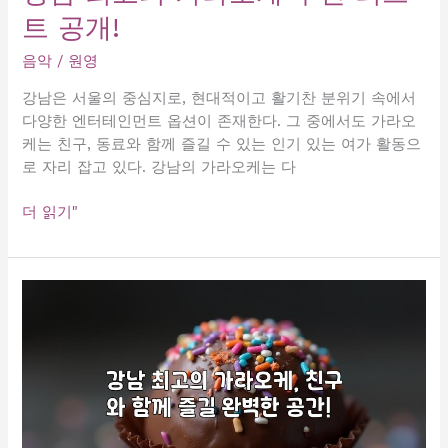
트 공개!
한
필
음악
/
원영
수
가
강남은 서울의 중심지로, 현대적이고 활기찬 분위기 속에서
이
다양한 엔터테인먼트 옵션이 존재한다. 그 중에서도 가라오
드!
케는 친구, 동료와 함께 즐길 수 있는 인기 있는 여가 활동으
로 자리 잡고 있다. 강남의 가라오케는 다
강
더 읽기"
남
최
고
의
가
라
오
케
추
천