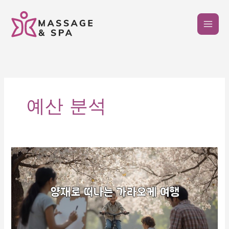
콘
텐
츠
로
건
너
뛰
기
예산 분석