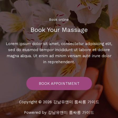
는
가
라
오
Book online​
케
Book Your Massage​
여
행
Lorem ipsum dolor sit amet, consectetur adipisicing elit,
sed do eiusmod tempor incididunt ut labore et dolore
magna aliqua. Ut enim ad minim veniam aute irure dolor
in reprehenderit.
BOOK APPOINTMENT
Copyright © 2026 강남유앤미 룸싸롱 가이드
Powered by 강남유앤미 룸싸롱 가이드