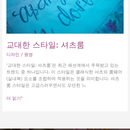
교대한 스타일: 셔츠룸
디자인
/
원영
‘교대한 스타일: 셔츠룸’은 최근 패션계에서 주목받고 있는
트렌드 중 하나입니다. 이 스타일은 클래식한 셔츠와 룸웨어
(실내복) 요소를 조합하여 착용하는 것을 의미합니다. 셔츠
룸 스타일은 고급스러우면서도 모던한 느
교
더 읽기"
대
한
스
타