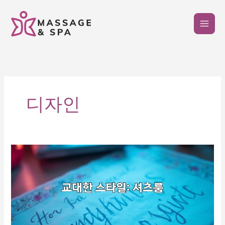
콘
텐
츠
로
건
너
뛰
기
디자인