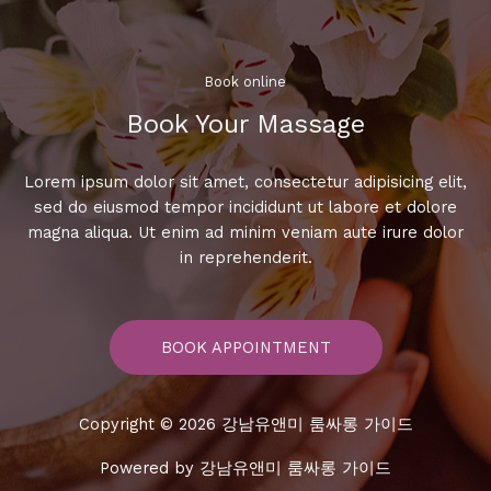
일:
셔
츠
룸
Book online​
Book Your Massage​
Lorem ipsum dolor sit amet, consectetur adipisicing elit,
sed do eiusmod tempor incididunt ut labore et dolore
magna aliqua. Ut enim ad minim veniam aute irure dolor
in reprehenderit.
BOOK APPOINTMENT
Copyright © 2026 강남유앤미 룸싸롱 가이드
Powered by 강남유앤미 룸싸롱 가이드