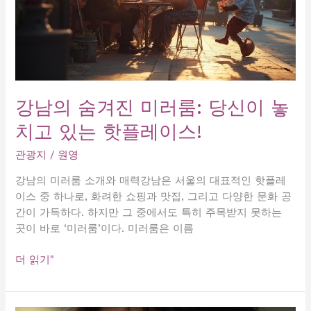
강남의 숨겨진 미러룸: 당신이 놓
치고 있는 핫플레이스!
관광지
/
원영
강남의 미러룸 소개와 매력강남은 서울의 대표적인 핫플레
이스 중 하나로, 화려한 쇼핑과 맛집, 그리고 다양한 문화 공
간이 가득하다. 하지만 그 중에서도 특히 주목받지 못하는
곳이 바로 ‘미러룸’이다. 미러룸은 이름
강
더 읽기"
남
의
숨