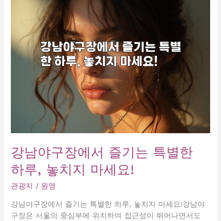
겨
진
미
러
룸:
당
신
이
놓
치
고
있
는
강남야구장에서 즐기는 특별한
핫
하루, 놓치지 마세요!
플
레
관광지
/
원영
이
스!
강남야구장에서 즐기는 특별한 하루, 놓치지 마세요!강남야
구장은 서울의 중심부에 위치하여 접근성이 뛰어나면서도