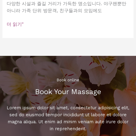
다양한 시설과 즐길 거리가 가득한 명소입니다. 야구팬뿐만
아니라 가족 단위 방문객, 친구들과의 모임에도
강
더 읽기"
남
야
구
장
에
서
즐
기
Book online​
는
Book Your Massage​
특
별
한
Lorem ipsum dolor sit amet, consectetur adipisicing elit,
하
sed do eiusmod tempor incididunt ut labore et dolore
루,
magna aliqua. Ut enim ad minim veniam aute irure dolor
놓
in reprehenderit.
치