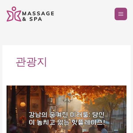
콘
텐
츠
로
건
너
뛰
기
관광지