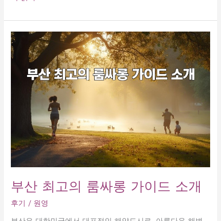
안
리
최
고
의
룸
싸
롱
추
천
지
금
바
로
방
문
부산 최고의 룸싸롱 가이드 소개
하
세
후기
/
원영
요