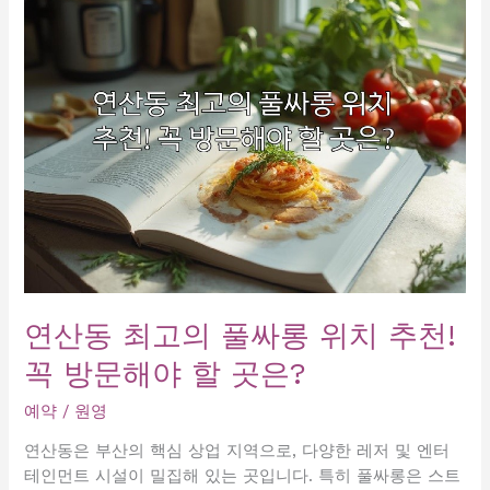
다!
원
래
제
목
을
알
려
주
시
면,
비
슷
연산동 최고의 풀싸롱 위치 추천!
한
꼭 방문해야 할 곳은?
느
낌
예약
/
원영
의
클
연산동은 부산의 핵심 상업 지역으로, 다양한 레저 및 엔터
릭
테인먼트 시설이 밀집해 있는 곳입니다. 특히 풀싸롱은 스트