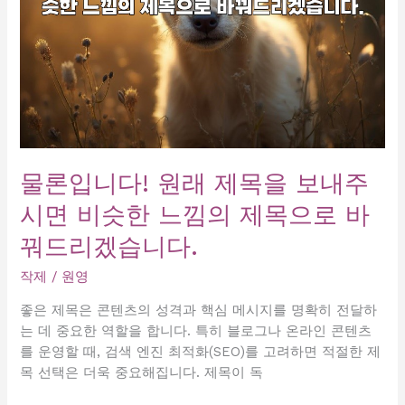
롱
추
천
인
기
곳
2027
물론입니다! 원래 제목을 보내주
시면 비슷한 느낌의 제목으로 바
꿔드리겠습니다.
작제
/
원영
좋은 제목은 콘텐츠의 성격과 핵심 메시지를 명확히 전달하
는 데 중요한 역할을 합니다. 특히 블로그나 온라인 콘텐츠
를 운영할 때, 검색 엔진 최적화(SEO)를 고려하면 적절한 제
목 선택은 더욱 중요해집니다. 제목이 독