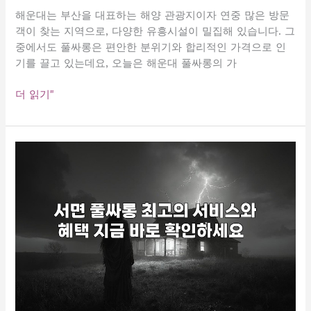
해운대는 부산을 대표하는 해양 관광지이자 연중 많은 방문
객이 찾는 지역으로, 다양한 유흥시설이 밀집해 있습니다. 그
중에서도 풀싸롱은 편안한 분위기와 합리적인 가격으로 인
기를 끌고 있는데요, 오늘은 해운대 풀싸롱의 가
해
더 읽기"
운
대
풀
싸
롱
가
격
비
교
및
최
신
정