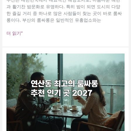
부산은 대한민국에서 대표적인 해양도시로, 아름다운 해변
과 활기찬 밤문화로 유명하다. 특히 밤이 되면 도시의 다양
한 즐길 거리 중 하나로 많은 사람들이 찾는 곳이 바로 룸싸
롱이다. 부산의 룸싸롱은 일반적인 유흥업소와는
부
더 읽기"
산
최
고
의
룸
싸
롱
가
이
드
소
개