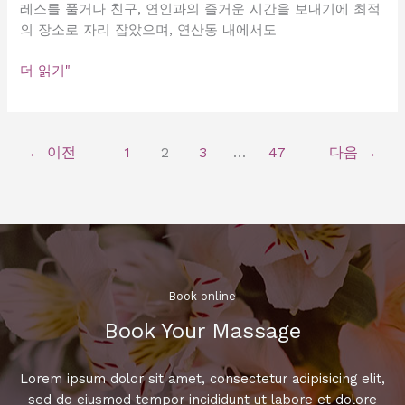
유
레스를 풀거나 친구, 연인과의 즐거운 시간을 보내기에 최적
도
의 장소로 자리 잡았으며, 연산동 내에서도
제
목
연
더 읽기"
을
산
만
동
들
최
어
←
이전
1
2
3
…
47
다음
→
고
드
의
리
풀
겠
싸
습
롱
니
위
다.
치
Book online​
추
천!
Book Your Massage​
꼭
방
Lorem ipsum dolor sit amet, consectetur adipisicing elit,
문
sed do eiusmod tempor incididunt ut labore et dolore
해