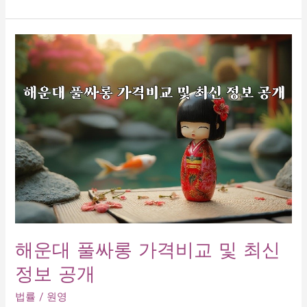
산
풀
싸
롱
시
스
템
완
전
정
복!
최
고
의
선
택
해운대 풀싸롱 가격비교 및 최신
비
정보 공개
밀
공
법률
/
원영
개