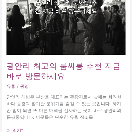
의
서
비
스
와
혜
택
지
금
바
광안리 최고의 룸싸롱 추천 지금
로
바로 방문하세요
확
인
유흥
/
원영
하
세
광안리 해변은 부산을 대표하는 관광지로서 낮에는 화려한
요
바다 풍경과 활기찬 분위기를 즐길 수 있는 곳입니다. 하지
만 밤이 되면 또 다른 매력을 선사하는 곳이 바로 광안리의
룸싸롱입니다. 이곳들은 단순한 유흥 장소를
광
더 읽기"