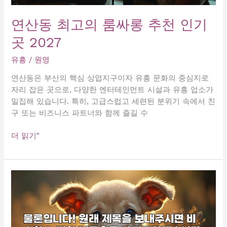
연산동 최고의 룸싸롱 추천 인기
곳 2027
유흥
/
원영
연산동은 부산의 핵심 상업지구이자 유흥 문화의 중심지로
자리 잡은 곳으로, 다양한 엔터테인먼트 시설과 유흥 업소가
밀집해 있습니다. 특히, 고급스럽고 세련된 분위기 속에서 친
구 또는 비즈니스 파트너와 함께 즐길 수
연
더 읽기"
산
동
최
고
의
룸
싸