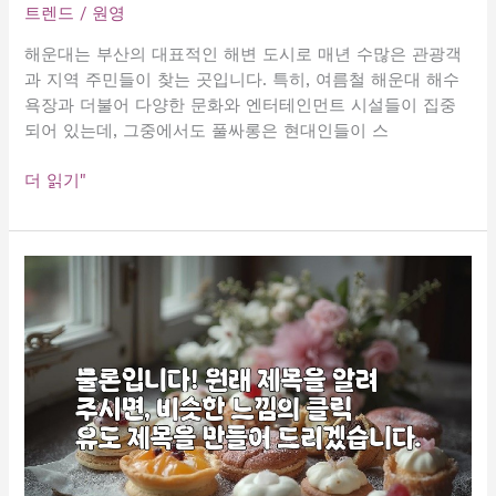
트렌드
/
원영
의
제
해운대는 부산의 대표적인 해변 도시로 매년 수많은 관광객
목
과 지역 주민들이 찾는 곳입니다. 특히, 여름철 해운대 해수
으
욕장과 더불어 다양한 문화와 엔터테인먼트 시설들이 집중
로
되어 있는데, 그중에서도 풀싸롱은 현대인들이 스
바
꿔
해
더 읽기"
드
운
리
대
겠
최
습
고
니
의
다.
풀
싸
롱
추
천
2026
인