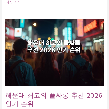
물
더 읽기"
론
입
니
다!
원
래
제
목
을
보
내
주
시
면
비
슷
해운대 최고의 풀싸롱 추천 2026
한
인기 순위
느
낌