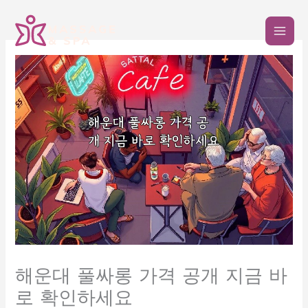
콘
텐
츠
로
건
너
뛰
기
해운대 풀싸롱 가격 공개 지금 바
로 확인하세요