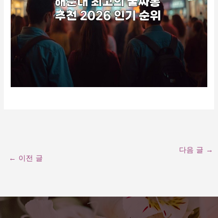
다음 글
→
←
이전 글