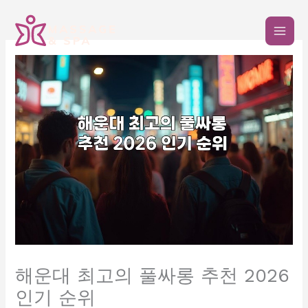
콘
텐
츠
로
건
너
뛰
기
해운대 최고의 풀싸롱 추천 2026
인기 순위