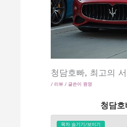
청담호빠, 최고의 
/
리뷰
/ 글쓴이
원영
청담호
목차 숨기기/보이기