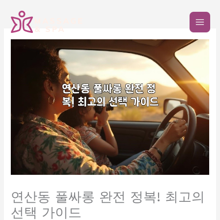
콘
텐
츠
로
건
너
뛰
기
연산동 풀싸롱 완전 정복! 최고의
선택 가이드