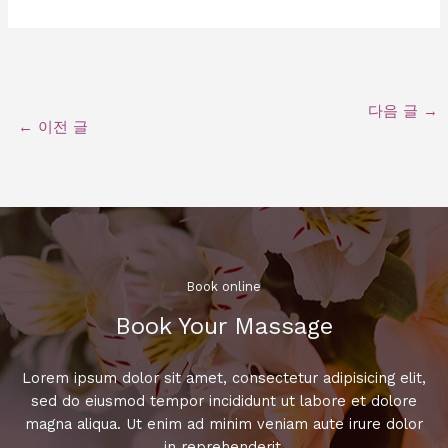
다음 글
→
←
이전 글
Book online​
Book Your Massage​
Lorem ipsum dolor sit amet, consectetur adipisicing elit,
sed do eiusmod tempor incididunt ut labore et dolore
magna aliqua. Ut enim ad minim veniam aute irure dolor
in reprehenderit.