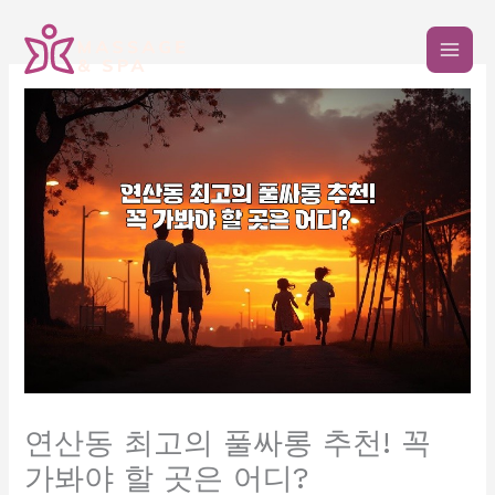
콘
텐
츠
로
건
너
뛰
기
연산동 최고의 풀싸롱 추천! 꼭
가봐야 할 곳은 어디?