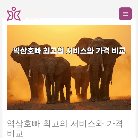
콘
텐
츠
로
건
너
뛰
기
역삼호빠 최고의 서비스와 가격
비교