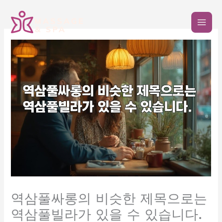
콘
텐
츠
로
건
너
뛰
기
역삼풀싸롱의 비슷한 제목으로는
역삼풀빌라가 있을 수 있습니다.