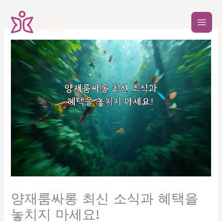
콘
텐
츠
로
건
너
뛰
기
양재룸싸롱 최신 소식과 혜택을
놓치지 마세요!