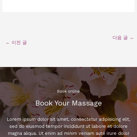
다음 글
→
←
이전 글
Book online​
Book Your Massage​
Lorem ipsum dolor sit amet, consectetur adipisicing elit,
sed do eiusmod tempor incididunt ut labore et dolore
magna aliqua. Ut enim ad minim veniam aute irure dolor