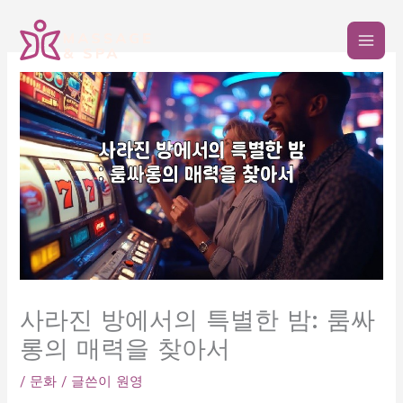
콘
텐
츠
로
건
너
뛰
기
사라진 방에서의 특별한 밤: 룸싸
롱의 매력을 찾아서
/
문화
/ 글쓴이
원영