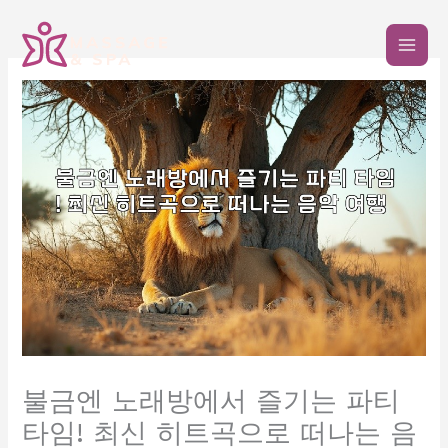
콘
텐
츠
로
건
너
뛰
기
불금엔 노래방에서 즐기는 파티
타임! 최신 히트곡으로 떠나는 음