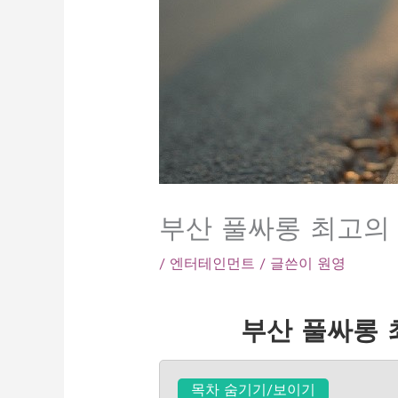
부산 풀싸롱 최고의
/
엔터테인먼트
/ 글쓴이
원영
부산 풀싸롱 
목차 숨기기/보이기