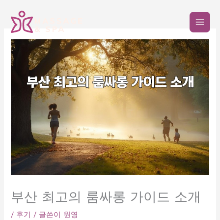
콘
텐
츠
로
건
너
뛰
기
부산 최고의 룸싸롱 가이드 소개
/
후기
/ 글쓴이
원영