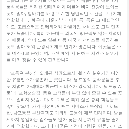
고급스러운 분위기를 선호하는 고객이 많습니다. 해운대의
룸싸롱들은 화려한 인테리어와 더불어 바다 전망이 보이는
곳이 많아, 밤바다를 배경으로 한 낭만적인 시간을 보내기에
적합합니다. ‘해운대 라운지’, ‘더 비치 룸’ 등은 그 대표적인
예로, 고급스러운 인테리어와 차별화된 서비스로 고객 만족
도가 높습니다. 특히 해운대는 외국인 방문객도 많은 지역이
기 때문에, 영어 또는 일본어 등 다국어 서비스를 제공하는
곳도 많아 해외 관광객에게도 인기가 많습니다. 이곳들은 주
로 예약제로 운영되며, 사전 예약 시 원하는 시간과 분위기
를 미리 정할 수 있어 편리합니다.
남포동은 부산의 오래된 상권으로서, 활기찬 분위기와 다양
한 유흥업소가 공존하는 곳입니다. 남포동의 룸싸롱들은 주
로 저렴한 가격대와 친근한 서비스가 강점입니다. ‘남포동 A
룸’과 ‘포항선술집’ 등은 고객들이 부담 없이 즐길 수 있는 곳
으로 알려져 있습니다. 이 지역은 특히 젊은 층과 학생들도
많이 찾으며, 가격 경쟁력과 빠른 서비스가 특징입니다. 또
한, 남포동은 부산역과도 가까워 교통이 매우 편리하며, 밤늦
게까지 영업하는 업소들도 많아 늦은 시간까지 유흥을 즐기
기에 적합합니다. 그러나 이곳은 가격이 저렴한 만큼, 서비스