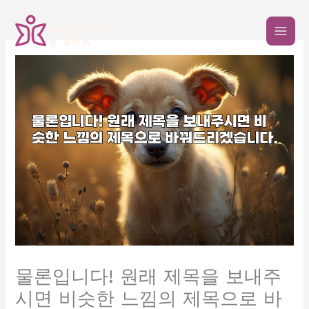
콘
텐
츠
로
건
너
뛰
기
물론입니다! 원래 제목을 보내주
시면 비슷한 느낌의 제목으로 바