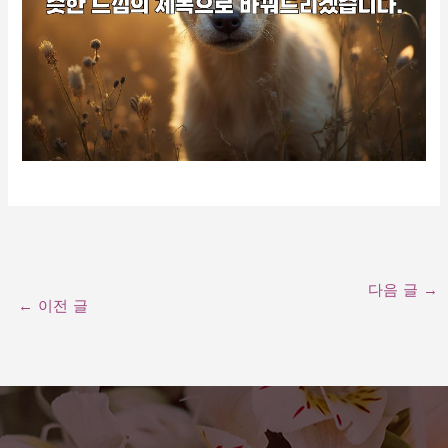
다음 글
→
←
이전 글