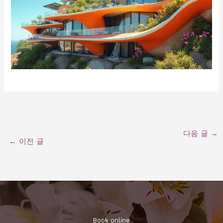
다음 글
→
←
이전 글
Book online​