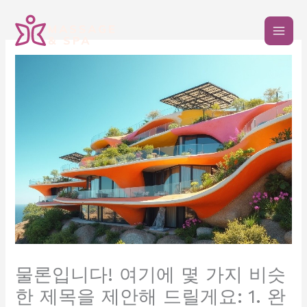
콘
텐
츠
로
건
너
뛰
기
물론입니다! 여기에 몇 가지 비슷
한 제목을 제안해 드릴게요: 1. 완