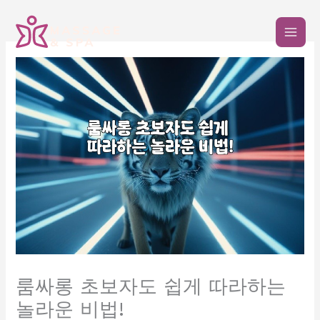
콘
텐
츠
로
건
너
뛰
기
룸싸롱 초보자도 쉽게 따라하는
놀라운 비법!