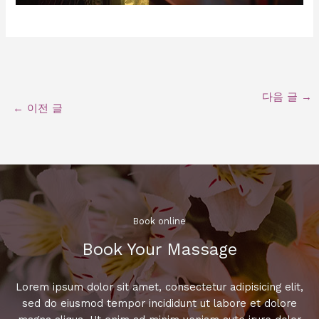
다음 글
→
←
이전 글
Book online​
Book Your Massage​
Lorem ipsum dolor sit amet, consectetur adipisicing elit,
sed do eiusmod tempor incididunt ut labore et dolore