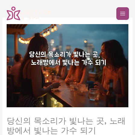
콘
텐
츠
로
건
너
뛰
기
당신의 목소리가 빛나는 곳, 노래
방에서 빛나는 가수 되기