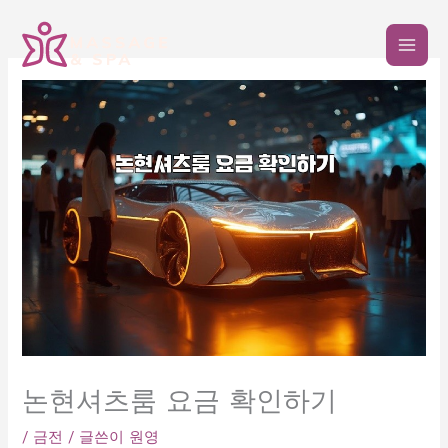
콘
텐
츠
로
건
너
뛰
기
논현셔츠룸 요금 확인하기
/
금전
/ 글쓴이
원영