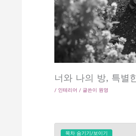
너와 나의 방, 특별
/
인테리어
/ 글쓴이
원영
목차 숨기기/보이기