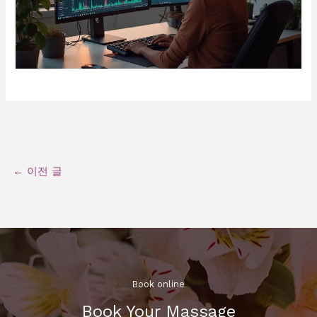
←
이전 글
Book online​
Book Your Massage​