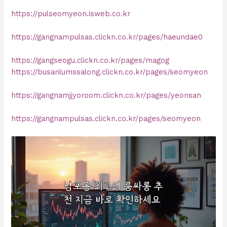
https://pulseomyeon.isweb.co.kr
https://gangnampulsas.clickn.co.kr/pages/haeundae0
https://gangseogu.clickn.co.kr/pages/magog
https://busanlumssalong.clickn.co.kr/pages/seomyeon
https://gangnamjjyoroom.clickn.co.kr/pages/yeonsan
https://gangnampulsas.clickn.co.kr/pages/seomyeon