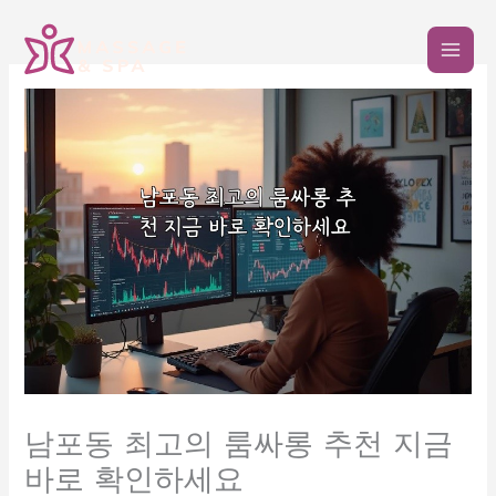
콘
텐
츠
로
건
너
뛰
기
남포동 최고의 룸싸롱 추천 지금
바로 확인하세요