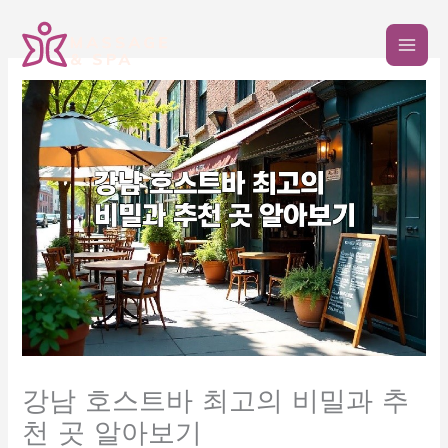
콘
텐
츠
로
건
너
뛰
기
강남 호스트바 최고의 비밀과 추
천 곳 알아보기