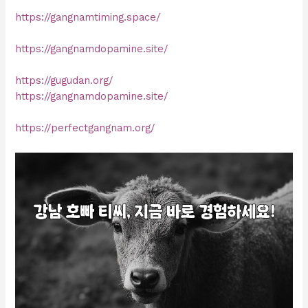
https://gangnamtiming.space/
https://gangnamdopamine.site/
https://gugudan.org/
https://gangnamdopamine.site/
https://perfectgangnam.org/