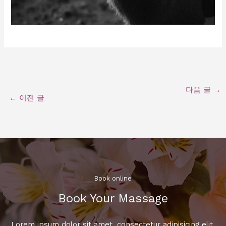
다음 글
→
←
이전 글
Book online​
Book Your Massage​
Lorem ipsum dolor sit amet, consectetur adipisicing elit,