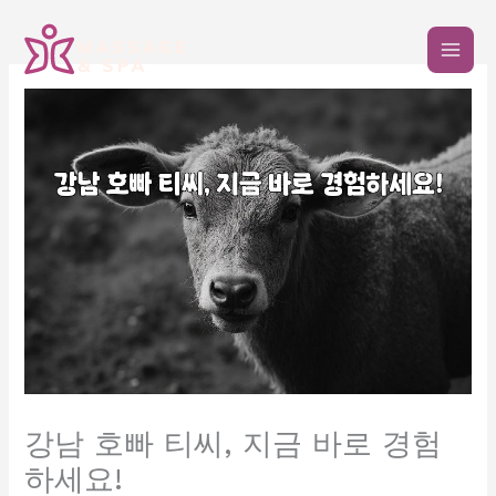
콘
텐
츠
로
건
너
뛰
기
강남 호빠 티씨, 지금 바로 경험
하세요!