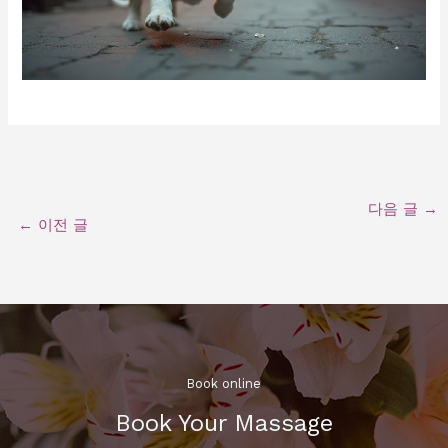
다음 글
→
←
이전 글
Book online​
Book Your Massage​