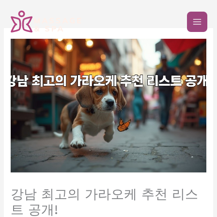
콘
텐
츠
로
건
너
뛰
기
강남 최고의 가라오케 추천 리스
트 공개!