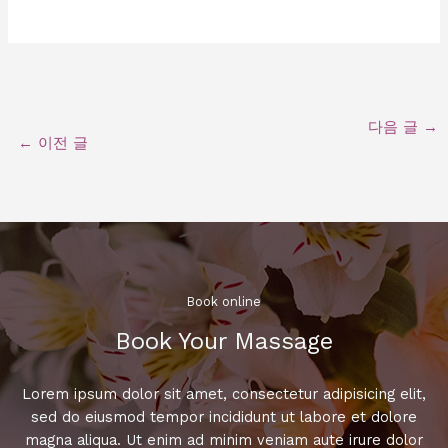
다음 글
→
←
이전 글
Book online​
Book Your Massage​
Lorem ipsum dolor sit amet, consectetur adipisicing elit,
sed do eiusmod tempor incididunt ut labore et dolore
magna aliqua. Ut enim ad minim veniam aute irure dolor