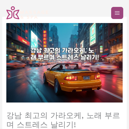
콘
텐
츠
로
건
너
뛰
기
강남 최고의 가라오케, 노래 부르
며 스트레스 날리기!