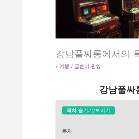
강남풀싸롱에서의 특
/
여행
/ 글쓴이
원영
강남풀싸롱
목차 숨기기/보이기
목차