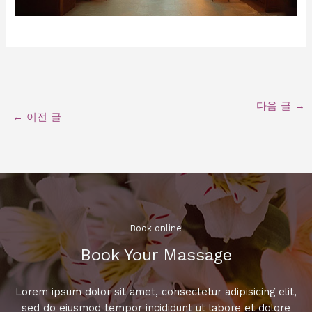
다음 글
→
←
이전 글
Book online​
Book Your Massage​
Lorem ipsum dolor sit amet, consectetur adipisicing elit,
sed do eiusmod tempor incididunt ut labore et dolore