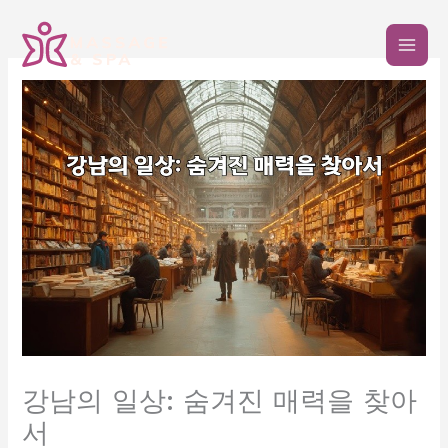
콘
텐
츠
로
건
너
뛰
기
강남의 일상: 숨겨진 매력을 찾아
서