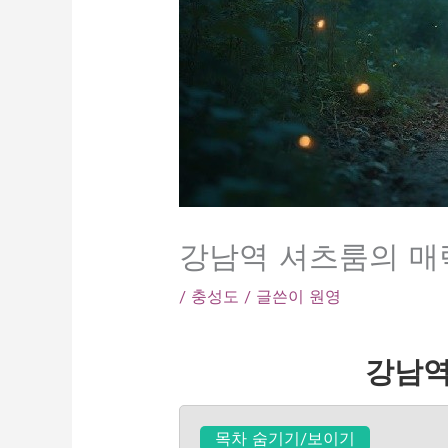
강남역 셔츠룸의 매력
/
충성도
/ 글쓴이
원영
강남역
목차 숨기기/보이기