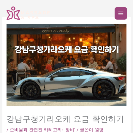
콘
텐
츠
로
건
너
뛰
기
강남구청가라오케 요금 확인하기
/
준비물과 관련된 카테고리: '장비'
/ 글쓴이
원영