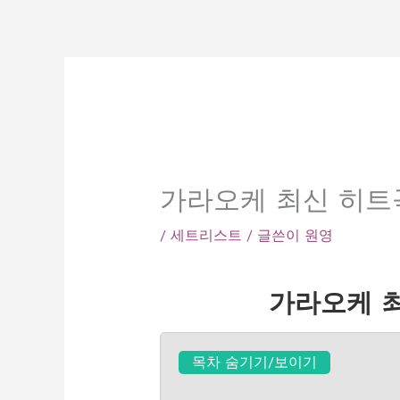
콘
텐
츠
로
건
너
뛰
기
가라오케 최신 히트
/
세트리스트
/ 글쓴이
원영
가라오케 최
목차 숨기기/보이기