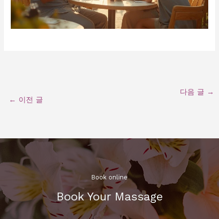
다음 글
→
←
이전 글
Book online​
Book Your Massage​