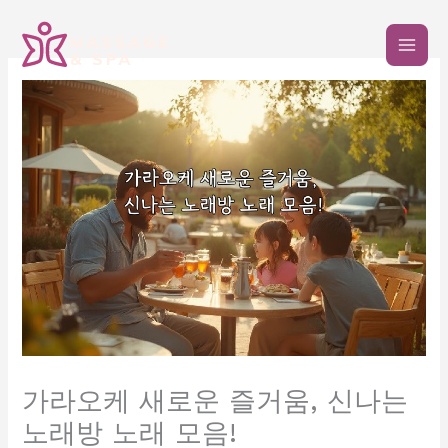
콘
텐
츠
로
건
너
뛰
기
가라오케 새로운 즐거움, 신나는
노래방 노래 모음!