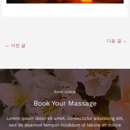
다음 글
→
←
이전 글
Book online​
Book Your Massage​
Lorem ipsum dolor sit amet, consectetur adipisicing elit,
sed do eiusmod tempor incididunt ut labore et dolore