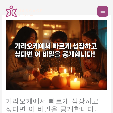
콘
텐
츠
로
건
너
뛰
기
가라오케에서 빠르게 성장하고
싶다면 이 비밀을 공개합니다!