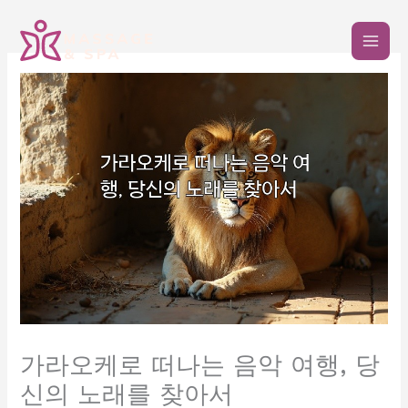
콘
텐
츠
로
건
너
뛰
기
가라오케로 떠나는 음악 여행, 당
신의 노래를 찾아서